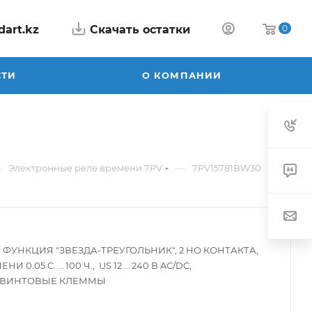
dart.kz
Скачать остатки
0
СТИ
О КОМПАНИИ
—
—
Электронные реле времени 7PV
7PV15781BW30
ФУНКЦИЯ "ЗВЕЗДА-ТРЕУГОЛЬНИК", 2 НО КОНТАКТА,
.05 С. … 100 Ч., US 12 … 240 В AC/DC,
 ВИНТОВЫЕ КЛЕММЫ