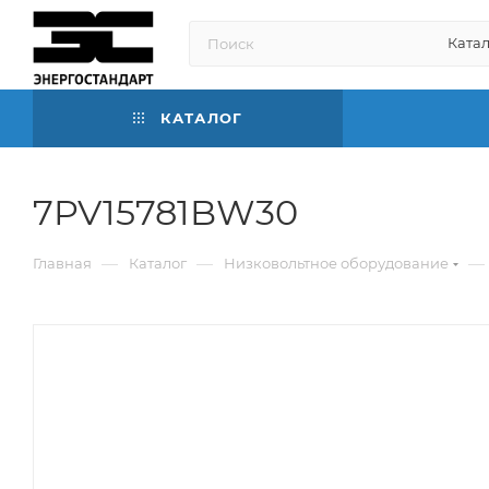
Катал
КАТАЛОГ
7PV15781BW30
—
—
—
Главная
Каталог
Низковольтное оборудование