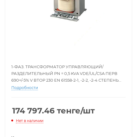
1-ФАЗ. ТРАНСФОРМАТОР УПРАВЛЯЮЩИЙ/
РАЗДЕЛИТЕЛЬНЫЙ PN = 0,5 KVA VDE/UL/CSA ПЕРВ
690+/-5% V ВТОР 230 EN 61558-2-1, -2-2, -2-4 СТЕПЕНЬ
ЗАЩИТЫ IP00 ВИНТОВЫЕ/ВТЫЧНЫЕ ЗАЖИМЫROL
Подробности
CIRCUIT TRANSFORMER< >ISOLATION TRANSFORMER
174 797.46
тенге
/шт
Нет в наличии