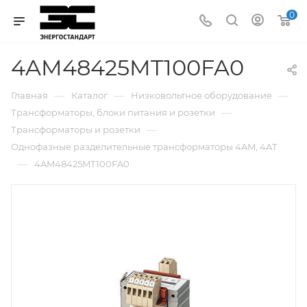
0
4AM48425MT100FA0
—
—
—
Главная
Каталог
Низковольтное оборудование
—
Трансформаторы, блоки питания и розетки
—
Трансформаторы и розетки
Однофазные разделительные трансформаторы 4AM, 4AT
—
4AM48425MT100FA0