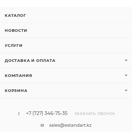
Manufacturing modification: none RSG2488 4 Port
Blank Assembly Module 4x 10/100/1000Tx FastConnect
КАТАЛОГ
4x 10/100/1000Tx FastConnect 4x 10/100/1000Tx RJ45 4x
10/100/1000Tx RJ45 4x 100FX - multimode 1300nm, ST, 2
НОВОСТИ
km 2x 1000SX SFP - multimode 850nm, LC, 500m
(SFP1122-1SX) 2x 100FX SFP - multimode 1310nm, LC,
УСЛУГИ
2km (SFP1121-1FX2)
ДОСТАВКА И ОПЛАТА
КОМПАНИЯ
КОРЗИНА
+7 (727) 346-75-35
ЗАКАЗАТЬ ЗВОНОК
sales@estandart.kz