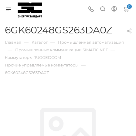
0
6GK60248GS263DA0Z
—
—
Главная
Каталог
Промышленная автоматизация
—
—
Промышленные коммуникации SIMATIC NET
—
Коммутаторы RUGGEDCOM
—
Прочие управляемые коммутаторы
6GK60248GS263DA0Z