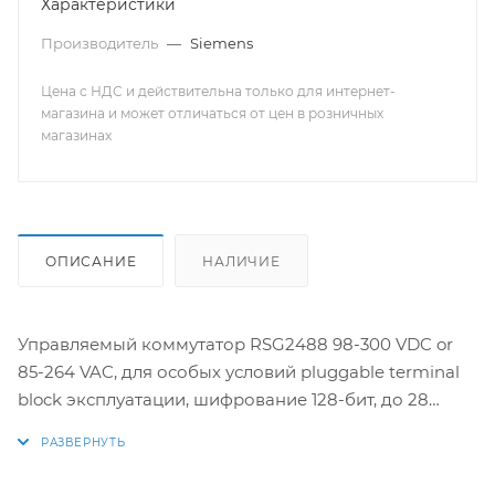
Характеристики
(SFP1122-1SX) 2x 100FX SFP - multimode 1310nm, LC, 2km
(SFP1121-1FX2)
Производитель
—
Siemens
Цена с НДС и действительна только для интернет-
магазина и может отличаться от цен в розничных
магазинах
ОПИСАНИЕ
НАЛИЧИЕ
Управляемый коммутатор RSG2488 98-300 VDC or
85-264 VAC, для особых условий pluggable terminal
block эксплуатации, шифрование 128-бит, до 28
портов 88-300 VDC or 85-264 VAC гигабитных или
100Мбит/с оптических или медных, 6 19 Rack Mount
Kit четырёхпортовых и 2 двухпортовых модуля .