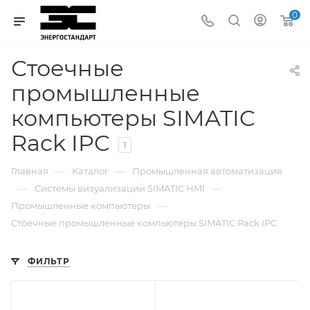
0
Стоечные
промышленные
компьютеры SIMATIC
Rack IPC
1
—
—
Главная
Каталог
Промышленная автоматизация
—
—
Системы визуализации SIMATIC HMI
—
Промышленные компьютеры
Стоечные промышленные компьютеры SIMATIC Rack IPC
ФИЛЬТР