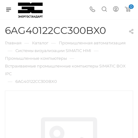
0
6AG40122CC300BX0
—
—
Главная
Каталог
Промышленная автоматизация
—
—
Системы визуализации SIMATIC HMI
—
Промышленные компьютеры
Встраиваемые промышленные компьютеры SIMATIC BOX
IPC
—
6AG40122CC300BX0