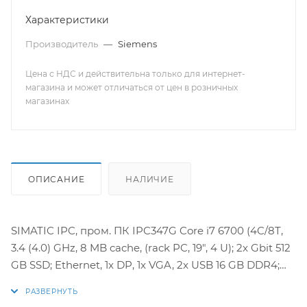
Характеристики
Производитель
—
Siemens
Цена с НДС и действительна только для интернет-
магазина и может отличаться от цен в розничных
магазинах
ОПИСАНИЕ
НАЛИЧИЕ
SIMATIC IPC, пром. ПК IPC347G Core i7 6700 (4C/8T,
3.4 (4.0) GHz, 8 MB cache, (rack PC, 19", 4 U); 2x Gbit 512
GB SSD; Ethernet, 1x DP, 1x VGA, 2x USB 16 GB DDR4;
спереди, 4x USB сзади, 2x USB внутренних, 2x serial,
2x PS/2, PS 350W; Windows 10 IoT Enterprise for аудио;