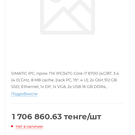
SIMATIC IPC, пром. ПК IPC347G Core i7 6700 (4C/8T, 3.4
(4.0) GHz, 8 MB cache, (rack PC, 19", 4 U); 2x Gbit 512 GB
SSD; Ethernet, 1x DP, 1x VGA, 2x USB 16 GB DDR4;
спереди, 4x USB сзади, 2x USB внутренних, 2x serial, 2x
Подробности
PS/2, PS 350W; Windows 10 IoT Enterprise for аудио; без
DVD +/-RW; промышленный источник питания i7;
100/240В, без кабеля питания
1 706 860.63
тенге
/шт
Нет в наличии