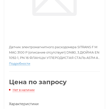
Датчик электромагнитного расходомера SITRANS F M
MAG 3100 P (описание отсутствует) DN80, 3 ДЮЙМА EN
1092-1, PN 16 ФЛАНЦЫ УГЛЕРОДИСТАЯ СТАЛЬ ASTM A
105 ПОКРЫТИЕ PTFE МАКС. 130 ГРАД. С HASTELLOY C
Подробности
ДАТЧИК ДЛЯ УДАЛЕННОГО ПРЕОБРАЗОВАТЕЛЯ
(ПРЕОБРАЗОВАТЕЛЬ ЗАКАЗЫВАЕТСЯ ОТДЕЛЬНО)
НЕТ СВЯЗИ МЕТРИЧЕСКАЯ КЛЕММНАЯ КОРОБКА ИЗ
Цена по запросу
ПОЛИАМИДА ИЛИ КОМПАКТНАЯ 6000 I
Нет в наличии
Характеристики