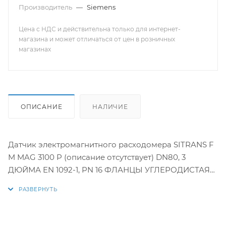
Производитель
—
Siemens
Цена с НДС и действительна только для интернет-
магазина и может отличаться от цен в розничных
магазинах
ОПИСАНИЕ
НАЛИЧИЕ
Датчик электромагнитного расходомера SITRANS F
M MAG 3100 P (описание отсутствует) DN80, 3
ДЮЙМА EN 1092-1, PN 16 ФЛАНЦЫ УГЛЕРОДИСТАЯ
СТАЛЬ ASTM A 105 ПОКРЫТИЕ PTFE МАКС. 130 ГРАД.
С HASTELLOY C ДАТЧИК ДЛЯ УДАЛЕННОГО
ПРЕОБРАЗОВАТЕЛЯ (ПРЕОБРАЗОВАТЕЛЬ
ЗАКАЗЫВАЕТСЯ ОТДЕЛЬНО) НЕТ СВЯЗИ