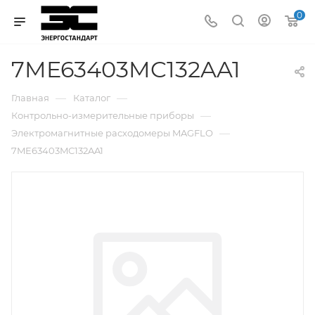
0
7ME63403MC132AA1
—
—
Главная
Каталог
—
Контрольно-измерительные приборы
—
Электромагнитные расходомеры MAGFLO
7ME63403MC132AA1