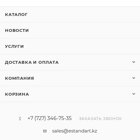
5SL61167
5ST3010
Есть в наличии: 10
Есть в наличии: 19
2 113.30
тенге
/шт
11 057.35
тенге
/шт
В КОРЗИНУ
В КОРЗИНУ
5SL61027
5SY62047