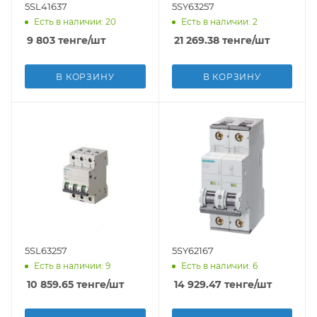
5SL41637
5SY63257
Есть в наличии: 20
Есть в наличии: 2
9 803
тенге
/шт
21 269.38
тенге
/шт
В КОРЗИНУ
В КОРЗИНУ
5SL63257
5SY62167
Есть в наличии: 9
Есть в наличии: 6
10 859.65
тенге
/шт
14 929.47
тенге
/шт