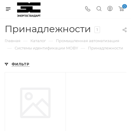
0
Принадлежности
1
—
—
Главная
Каталог
Промышленная автоматизация
—
—
Системы идентификации MOBY
Принадлежности
ФИЛЬТР