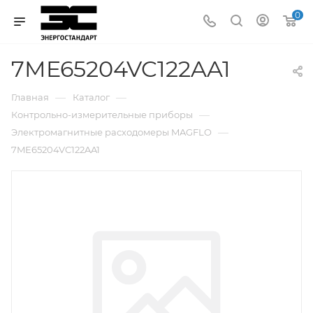
0
7ME65204VC122AA1
—
—
Главная
Каталог
—
Контрольно-измерительные приборы
—
Электромагнитные расходомеры MAGFLO
7ME65204VC122AA1