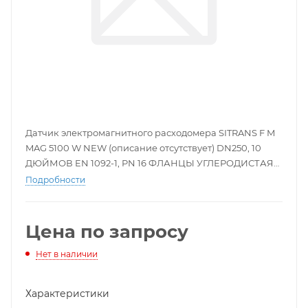
Датчик электромагнитного расходомера SITRANS F M
MAG 5100 W NEW (описание отсутствует) DN250, 10
ДЮЙМОВ EN 1092-1, PN 16 ФЛАНЦЫ УГЛЕРОДИСТАЯ
СТАЛЬ ASTM A 105 ПОКРЫТИЕ 150MICRON МАТЕРИАЛ
Подробности
ФУТЕРОВКИ: EPDM HASTELLOY C-276 ДАТЧИК ДЛЯ
УДАЛЕННОГО ПРЕОБРАЗОВАТЕЛЯ
(ПРЕОБРАЗОВАТЕЛЬ ЗАКАЗЫВАЕТСЯ ОТДЕЛЬНО)
Цена по запросу
НЕТ СВЯЗИ МЕТРИЧЕСКАЯ КЛЕММНАЯ КОРОБКА ИЗ
ПОЛИАМИДА ИЛИ КОМПАКТНАЯ 6000 I
Нет в наличии
Характеристики