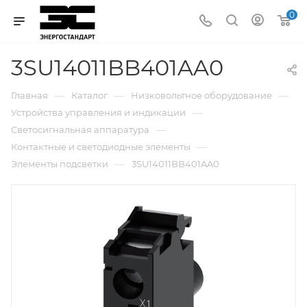
0
3SU14011BB401AA0
—
—
—
Главная
Каталог
Низковольтное оборудование
—
Устройства управления и индикации
—
Светосигнальная аппаратура
—
Контактные и светодиодные элементы
—
Элементы подсветки
3SU14011BB401AA0